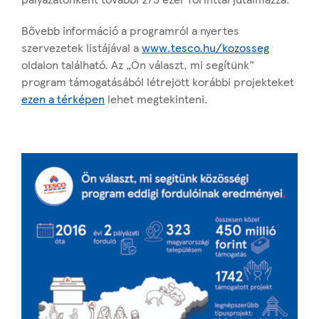
Bővebb információ a programról a nyertes
szervezetek listájával a
www.tesco.hu/kozosseg
oldalon található. Az „Ön választ, mi segítünk”
program támogatásából létrejött korábbi projekteket
ezen a térképen
lehet megtekinteni.