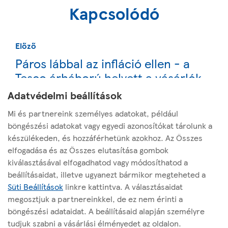
Kapcsolódó
Előző
Páros lábbal az infláció ellen - a
Tesco árháború helyett a vásárlók
oldalára áll
Adatvédelmi beállítások
Mi és partnereink személyes adatokat, például
Következő
böngészési adatokat vagy egyedi azonosítókat tárolunk a
készülékeden, és hozzáférhetünk azokhoz. Az Összes
Nagy változás jön a Tescónál
elfogadása és az Összes elutasítása gombok
kiválasztásával elfogadhatod vagy módosíthatod a
beállításaidat, illetve ugyanezt bármikor megteheted a
Süti Beállítások
linkre kattintva. A választásaidat
megosztjuk a partnereinkkel, de ez nem érinti a
böngészési adataidat. A beállításaid alapján személyre
Az oldalról
tudjuk szabni a vásárlási élményedet az oldalon.