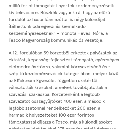
millió forint támogatást nyertek kezdeményezéseik
kivitelezésére. Büszkék vagyunk rá, hogy az előző
fordulóhoz hasonlóan ezúttal is négy különdíjat
ítélhettünk oda egyedi és kiemelkedő
kezdeményezéseknek” – mondta Hevesi Nóra, a
Tesco Magyarország kommunikációs vezetője.
A 12. fordulóban 59 körzetből érkeztek pályázatok az
oktatást, képesség-fejlesztést támogató, egészséges
életmódra ösztönző, valamint környezetvédő és -
szépítő kezdeményezések kategóriában, melyek közül
az Effekteam Egyesület független szakértői
választották ki azokat, amelyek továbbjutottak a
szavazási szakaszba. Körzetenként a legtöbb
szavazatot összegyűjtőket 400 ezer, a második
legtöbb zsetonnal rendelkezőket 200 ezer, a
harmadik helyezetteket 100 ezer forintos
támogatással díjazza a Tesco, míg a különdíjasokat
pályázatonként további 275 ezer forinttal jutalmazza.