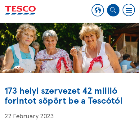
M
S
e
e
n
a
u
r
c
h
173 helyi szervezet 42 millió
forintot söpört be a Tescótól
22 February 2023