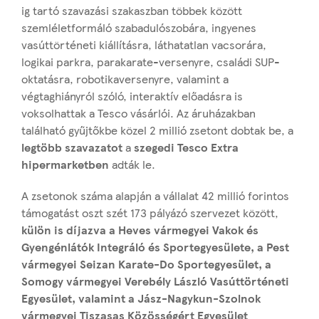
ig tartó szavazási szakaszban többek között
szemléletformáló szabadulószobára, ingyenes
vasúttörténeti kiállításra, láthatatlan vacsorára,
logikai parkra, parakarate-versenyre, családi SUP-
oktatásra, robotikaversenyre, valamint a
végtaghiányról szóló, interaktív előadásra is
voksolhattak a Tesco vásárlói. Az áruházakban
található gyűjtőkbe közel 2 millió zsetont dobtak be, a
legtöbb szavazatot
a
szegedi Tesco Extra
hipermarketben
adták le.
A zsetonok száma alapján a vállalat 42 millió forintos
támogatást oszt szét 173 pályázó szervezet között,
külön is díjazva
a Heves vármegyei Vakok és
Gyengénlátók Integráló és Sportegyesülete, a Pest
vármegyei Seizan Karate-Do Sportegyesület, a
Somogy vármegyei Verebély László Vasúttörténeti
Egyesület, valamint a Jász-Nagykun-Szolnok
vármegyei Tiszasas Közösségért Egyesület