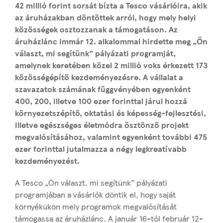
42 millió forint sorsát bízta a Tesco vásárlóira, akik
az áruházakban döntöttek arról, hogy mely helyi
közösségek osztozzanak a támogatáson. Az
áruházlánc immár 12. alkalommal hirdette meg „Ön
választ, mi segítünk” pályázati programját,
amelynek keretében közel 2 millió voks érkezett 173
közösségépítő kezdeményezésre. A vállalat a
szavazatok számának függvényében egyenként
400, 200, illetve 100 ezer forinttal járul hozzá
környezetszépítő, oktatási és képesség-fejlesztési,
illetve egészséges életmódra ösztönző projekt
megvalósításához, valamint egyenként további 475
ezer forinttal jutalmazza a négy legkreatívabb
kezdeményezést.
A Tesco „Ön választ, mi segítünk” pályázati
programjában a vásárlók döntik el, hogy saját
környékükön mely programok megvalósítását
támogassa az áruházlánc. A január 16-tól február 12-