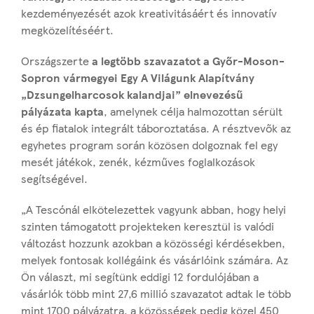
kezdeményezését azok kreativitásáért és innovatív
megközelítéséért.
Országszerte
a legtöbb szavazatot a
Győr-Moson-
Sopron vármegyei Egy A Világunk Alapítvány
„Dzsungelharcosok kalandjai” elnevezésű
pályázata kapta
, amelynek célja halmozottan sérült
és ép fiatalok integrált táboroztatása. A résztvevők az
egyhetes program során közösen dolgoznak fel egy
mesét játékok, zenék, kézműves foglalkozások
segítségével.
„A Tescónál elkötelezettek vagyunk abban, hogy helyi
szinten támogatott projekteken keresztül is valódi
változást hozzunk azokban a közösségi kérdésekben,
melyek fontosak kollégáink és vásárlóink számára. Az
Ön választ, mi segítünk eddigi 12 fordulójában a
vásárlók több mint 27,6 millió szavazatot adtak le több
mint 1700 pályázatra, a közösségek pedig közel 450