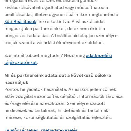
elfogadása és az Összes elutasítása gombok
kiválasztásával elfogadhatod vagy módosíthatod a
beállításaidat, illetve ugyanezt bármikor megteheted a
Süti Beállítások
linkre kattintva. A választásaidat
megosztjuk a partnereinkkel, de ez nem érinti a
böngészési adataidat. A beállításaid alapján személyre
Az oldalról
tudjuk szabni a vásárlási élményedet az oldalon.
Hasznos linkek
Szeretnél többet megtudni? Nézd meg
adatkezelési
tájékoztatónkat
.
Mi és partnereink adataidat a következő célokra
Modernkori Rabszolgaság Elleni Nyilatkozat
használjuk
Pontos helyadatok használata. Az eszköz jellemzőinek
aktív vizsgálata azonosítás céljából. Információk tárolása
Kövess minket:
és/vagy elérése az eszközön. Személyre szabott
i
hirdetések és tartalmak, hirdetések és tartalmak
n
mérése, közönségkutatás és szolgáltatásfejlesztés.
l
f
s
y
Felelősségteljes üzletiadat-kezelés
i
a
t
o