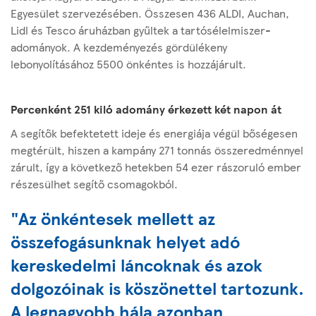
Egyesület szervezésében. Összesen 436 ALDI, Auchan,
Lidl és Tesco áruházban gyűltek a tartósélelmiszer-
adományok. A kezdeményezés gördülékeny
lebonyolításához 5500 önkéntes is hozzájárult.
Percenként 251 kiló adomány érkezett két napon át
A segítők befektetett ideje és energiája végül bőségesen
megtérült, hiszen a kampány 271 tonnás összeredménnyel
zárult, így a következő hetekben 54 ezer rászoruló ember
részesülhet segítő csomagokból.
"Az önkéntesek mellett az
összefogásunknak helyet adó
kereskedelmi láncoknak és azok
dolgozóinak is köszönettel tartozunk.
A legnagyobb hála azonban