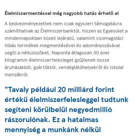
Élelmiszermentéssel még nagyobb hatás érhető el
A kedvezményezettek nem csak egyszeri támogatásra
számíthatnak az Élelmiszerbanktól, hiszen az Egyesület a
mindennapokban közeli lejáratú, valamint csomagolási
hibás termékek megmentésével és adományozásával
segíti a nélkülözőket. Naponta átlagosan 30 ezer
kilogramm élelmiszerfelesleget gyűjtenek össze
áruházakból, gyártóktól, vendéglátóhelyekről és iskolai
menzákról.
"Tavaly például 20 milliárd forint
értékű élelmiszerfelesleggel tudtunk
segíteni körülbelül negyedmillió
rászorulónak. Ez a hatalmas
mennyiség a munkánk nélkül