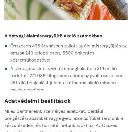
A hétvégi élelmiszergyűjtő akció számokban
Összesen 436 áruházban zajlott az élelmiszergyűjtés az
ország 240 településén, 5500 önkéntes
közreműködésével
A támogatások összértéke meghaladta a 319 millió
forintot. 271 086 kilogramm adomány gyűlt össze, ami
251 kiló felajánlást jelent a kétnapos akció minden
egyes percében.
A legnagyobb mennyiségben felajánlott termék a tészta
Adatvédelmi beállítások
volt. Ezt a termékkategóriát a liszt, a rizs és a
Mi és partnereink személyes adatokat, például
konzervfélék követték.
böngészési adatokat vagy egyedi azonosítókat tárolunk a
Az Élelmiszerbank és partnerei összesen 54 217 segítő
készülékeden, és hozzáférhetünk azokhoz. Az Összes
csomagot állítanak össze a hétvégén gyűjtött árukból.