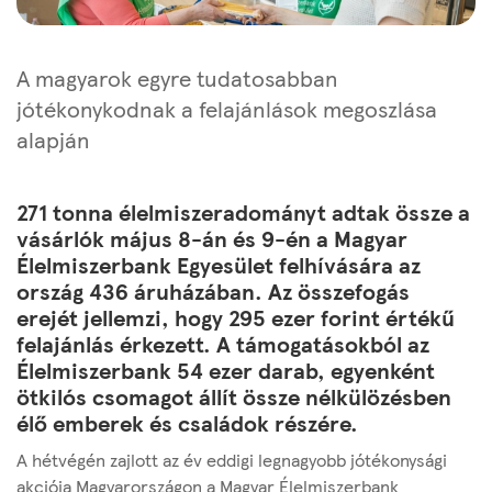
A magyarok egyre tudatosabban
jótékonykodnak a felajánlások megoszlása
alapján
271 tonna élelmiszeradományt adtak össze a
vásárlók május 8-án és 9-én a Magyar
Élelmiszerbank Egyesület felhívására az
ország 436 áruházában. Az összefogás
erejét jellemzi, hogy 295 ezer forint értékű
felajánlás érkezett. A támogatásokból az
Élelmiszerbank 54 ezer darab, egyenként
ötkilós csomagot állít össze nélkülözésben
élő emberek és családok részére.
A hétvégén zajlott az év eddigi legnagyobb jótékonysági
akciója Magyarországon a Magyar Élelmiszerbank