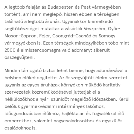
A legtöbb felajánlás Budapesten és Pest vármegyében
történt, ami nem meglepő, hiszen ebben a térségben
található a legtöbb áruház. Ugyanakkor kiemelkedő
segítőkészséget mutattak a vásárlók Veszprém, Győr-
Moson-Sopron, Fejér, Csongrád-Csanád és Somogy
vármegyékben is. Ezen térségek mindegyikében több mint
2500 élelmiszercsomagra való adományt sikerült
összegyűjteni.
Minden támogató biztos lehet benne, hogy adományával a
helyben élőket segítette. Az összegyűjtött élelmiszereket
ugyanis az egyes áruházak környéken működő karitatív
szervezetek közreműködésével juttatják el a
nélkülözőkhöz a nyári szünidőt megelőző időszakban. Kerül
belőlük gyermekvédelmi intézmények lakóihoz,
idősgondozásban élőkhöz, hajléktalan és fogyatékkal élő
emberekhez, valamint nagycsaládosokhoz és egyszülős
családokhoz is.