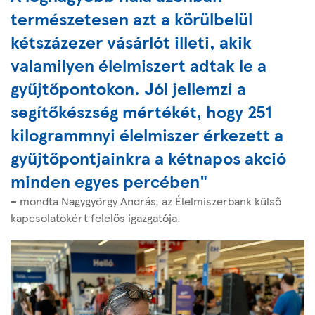
természetesen azt a körülbelül
kétszázezer vásárlót illeti, akik
valamilyen élelmiszert adtak le a
gyűjtőpontokon. Jól jellemzi a
segítőkészség mértékét, hogy 251
kilogrammnyi élelmiszer érkezett a
gyűjtőpontjainkra a kétnapos akció
minden egyes percében"
– mondta Nagygyörgy András, az Élelmiszerbank külső
kapcsolatokért felelős igazgatója.