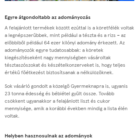
Egyre átgondoltabb az adományozás
A felajánlott termékek között ezúttal is a köretfélék voltak
a legnépszerűbbek, mint például a tészta és a rizs – az
előbbiből például 64 ezer kilónyi adomány érkezett. Az
adományozók egyre tudatosabbak: a köretek
kiegészítéseként nagy mennyiségben vásároltak
tésztaszószokat és készételkonzerveket is, hogy teljes
értékű főétkezést biztosítsanak a nélkülözőknek.
Sok vásárló gondolt a közelgő Gyermeknapra is, ugyanis
23 tonna édesség és bébiétel gyűlt össze. Tovább
csökkent ugyanakkor a felajánlott liszt és cukor
mennyisége, amik a korábbi években mindig a lista élén
voltak.
Helyben hasznosulnak az adományok