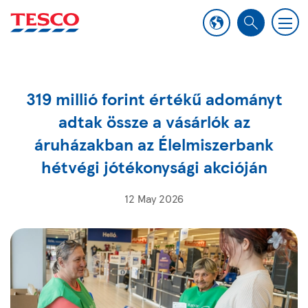
M
S
e
e
n
a
u
r
319 millió forint értékű adományt
c
h
adtak össze a vásárlók az
áruházakban az Élelmiszerbank
hétvégi jótékonysági akcióján
12 May 2026