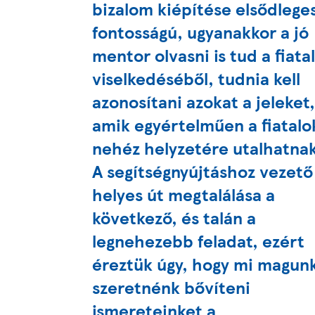
bizalom kiépítése elsődlege
fontosságú, ugyanakkor a jó
mentor olvasni is tud a fiata
viselkedéséből, tudnia kell
azonosítani azokat a jeleket
amik egyértelműen a fiatalo
nehéz helyzetére utalhatna
A segítségnyújtáshoz vezető
helyes út megtalálása a
következő, és talán a
legnehezebb feladat, ezért
éreztük úgy, hogy mi magunk
szeretnénk bővíteni
ismereteinket a