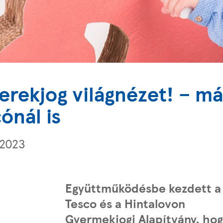
erekjog világnézet! – má
ónál is
 2023
Együttműködésbe kezdett a
Tesco és a Hintalovon
Gyermekjogi Alapítvány, ho