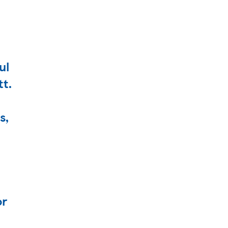
ul
tt.
s,
or