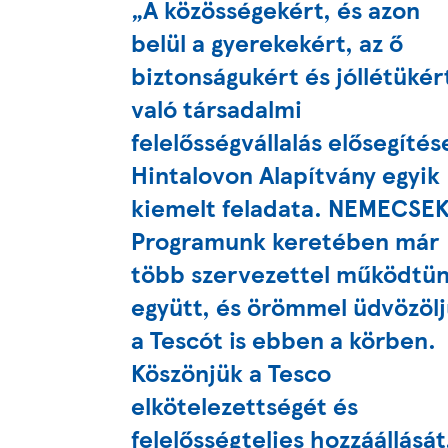
„A közösségekért, és azon
belül a gyerekekért, az ő
biztonságukért és jóllétükér
való társadalmi
felelősségvállalás elősegítés
Hintalovon Alapítvány egyik
kiemelt feladata. NEMECSE
Programunk keretében már
több szervezettel működtü
együtt, és örömmel üdvözöl
a Tescót is ebben a körben.
Köszönjük a Tesco
elkötelezettségét és
felelősségteljes hozzáállását