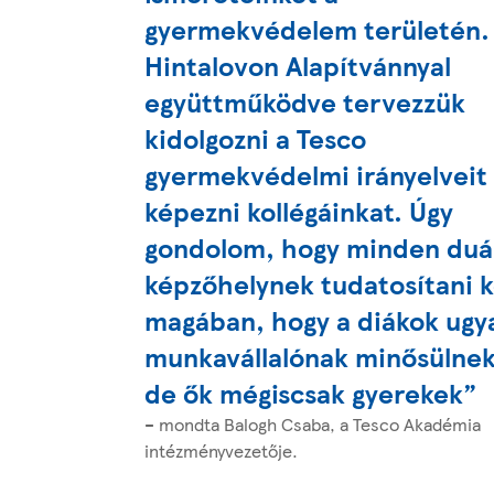
gyermekvédelem területén.
Hintalovon Alapítvánnyal
együttműködve tervezzük
kidolgozni a Tesco
gyermekvédelmi irányelveit
képezni kollégáinkat. Úgy
gondolom, hogy minden duál
képzőhelynek tudatosítani k
magában, hogy a diákok ugy
munkavállalónak minősülnek
de ők mégiscsak gyerekek”
– mondta Balogh Csaba, a Tesco Akadémia
intézményvezetője.