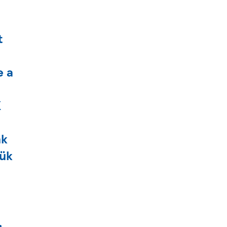
t
e a
K
nk
jük
,