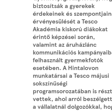
biztosítsák a gyerekek
érdekeinek és szempontjain
érvényesülését a Tesco
Akadémia kiskorú diákokat
érintő képzései során,
valamint az áruházlánc
kommunikációs kampányaib
felhasznált gyermekfotók
esetében. A Hintalovon
munkatársai a Tesco májusi
sokszínűségi
programsorozatában is rész
vettek, ahol arról beszélget
a vállalatnál dolgozókkal, ho