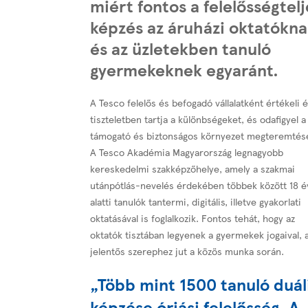
miért fontos a felelősségtelj
képzés az áruházi oktatókn
és az üzletekben tanuló
gyermekeknek egyaránt.
A Tesco felelős és befogadó vállalatként értékeli 
tiszteletben tartja a különbségeket, és odafigyel a
támogató és biztonságos környezet megteremtés
A Tesco Akadémia Magyarország legnagyobb
kereskedelmi szakképzőhelye, amely a szakmai
utánpótlás-nevelés érdekében többek között 18 é
alatti tanulók tantermi, digitális, illetve gyakorlati
oktatásával is foglalkozik. Fontos tehát, hogy az
oktatók tisztában legyenek a gyermekek jogaival, 
jelentős szerephez jut a közös munka során.
„Több mint 1500 tanuló duál
képzése óriási felelősség. A