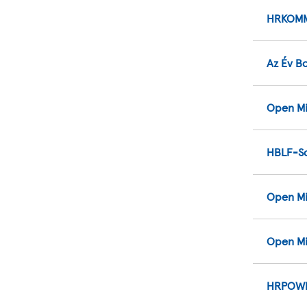
HRKOMM
Az Év Bo
Open Mi
HBLF-So
Open M
Open Mi
HRPOWE