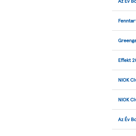
Az Év Bo
Fenntar
Greenga
Effekt 
NIOK Civ
NIOK Civ
Az Év Bo