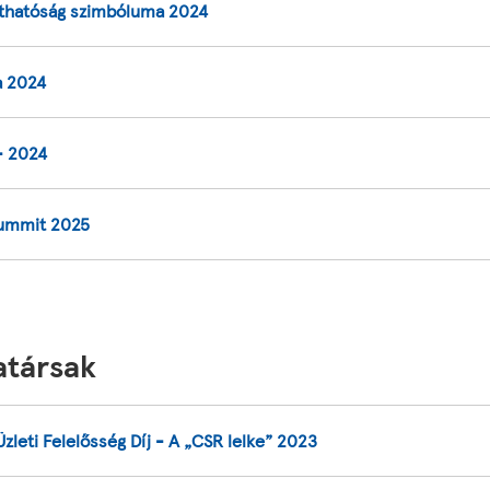
thatóság szimbóluma 2024
a 2024
 2024
ummit 2025
társak
zleti Felelősség Díj - A „CSR lelke” 2023