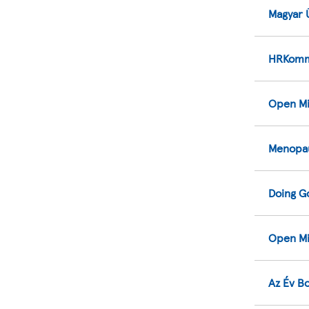
Magyar Ü
HRKomm
Open Mi
Menopau
Doing G
Open Mi
Az Év Bo