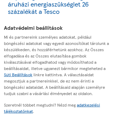
áruházi energiaszükséglet 26
százalékát a Tesco
Adatvédelmi beállítások
Következő
Nem mindennapi kedvezmények
Mi és partnereink személyes adatokat, például
minden Tesco vásárlónak egész
böngészési adatokat vagy egyedi azonosítókat tárolunk a
készülékeden, és hozzáférhetünk azokhoz. Az Összes
áprilisban
elfogadása és az Összes elutasítása gombok
kiválasztásával elfogadhatod vagy módosíthatod a
beállításaidat, illetve ugyanezt bármikor megteheted a
Süti Beállítások
linkre kattintva. A választásaidat
megosztjuk a partnereinkkel, de ez nem érinti a
böngészési adataidat. A beállításaid alapján személyre
Az oldalról
tudjuk szabni a vásárlási élményedet az oldalon.
Hasznos linkek
Szeretnél többet megtudni? Nézd meg
adatkezelési
tájékoztatónkat
.