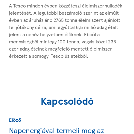
A Tesco minden évben közzéteszi élelmiszerhulladék-
jelentését. A legutóbbi beszámoló szerint az elmúlt
évben az áruházlánc 2765 tonna élelmiszert ajánlott
fel jótékony célra, ami egyúttal 6,5 millió adag ételt
jelent a nehéz helyzetben élőknek. Ebből a
mennyiségből mintegy 100 tonna, vagyis közel 238
ezer adag ételnek megfelelő mentett élelmiszer
érkezett a somogyi Tesco üzletekből.
Kapcsolódó
Előző
Napenergiával termeli meg az