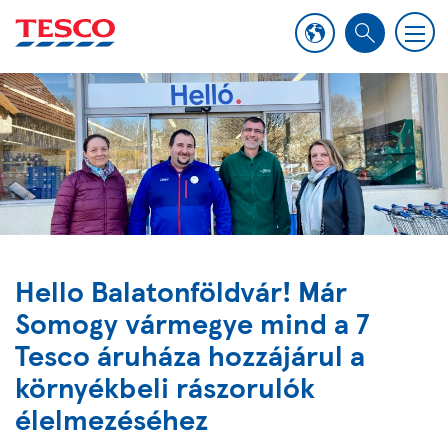
M
S
e
e
n
a
u
r
c
h
Hello Balatonföldvár! Már
Somogy vármegye mind a 7
Tesco áruháza hozzájárul a
környékbeli rászorulók
élelmezéséhez