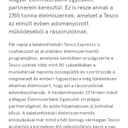
partnerein keresztül. Ez is része annak a
2765 tonna élelmiszernek, amelyet a Tesco
az elmúlt évben adományozott
működéséből a rászorulóknak.
Pár napja a balatonföldvári Tesco Expressz is
csatlakozott az áruházlánc élelmiszermentő
programjához, amelynek keretében országszerte a
Tesco üzletek több mint 90 százalékában a
munkatársak naponta összegyűjtik és szortírozzák a
megmaradt és emberi fogyasztásra még tökéletesen
alkalmas élelmiszert, hogy azt a rászorulóknak
adományozhassák. A kezdeményezés 2014-ben indult
a Magyar Élelmiszerbank Egyesület stratégiai
partnerségével, és azóta folyamatosan új boltokkal
bővül. A balatonföldvári élelmiszermentés
elindulásával már mind a hét Somogy vármegyei Tesco
áruházból a környéken élő nélkülözőkhöz kerül a nap