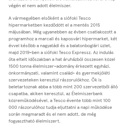
végén el nem adott élelmiszer.
A vármegyében elsőként a siófoki Tesco
hipermarketben kezdődött el a mentés 2015
májusában. Még ugyanebben az évben csatlakozott a
programhoz a marcali és kaposvári hipermarket, két
évvel később a nagyatádi és a balatonboglári üzlet,
majd 2019-ben a siófoki Tesco Expressz. Az indulás
óta eltelt időszakban a hat áruházból összesen közel
1500 tonna élelmiszer-adomány érkezett egyházi,
önkormányzati, valamint család- és gyermekjóléti
szervezeteken keresztül rászorulókhoz. Ők is
beletartoznak abba a több mint 200 szervezetből álló
csapatba, akiken keresztül, az Élelmiszerbank
közreműködésével, a Tesco évente több mint 100
000 rászorulóhoz tudja eljuttatni a napi működése
során megmaradt és el nem adott, de még
fogyasztható élelmiszert.