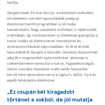
tanítja.
Gergely közel 20 éve tescós, a különböző működési
területeken szerzett tapasztalatát pedig az
élelmiszermentő programban is jól tudja
kamatoztatni. Nagy utazóként külföldön is tájékozódik
a témában, így rendszeresen új ötletekkel gyarapítja a
közös tudást az élelmiszerek mentésével és
újrahasznosításával kapcsolatban. Az érdi áruház
tejosztályáról Gergely a Szociális Gondozó Központnak
adja át a megmentett tejtermékeket, ahonnan a
szakembereken keresztül a koruk, fogyatékosságuk,
illetve szociális helyzetük miatt nehéz helyzetbe
került helyi lakosokhoz kerül a joghurt, tejföl, túró és
egyéb fehérjedús élelmiszer.
„Ez csupán két kiragadott
történet a sokból, de jól mutatja