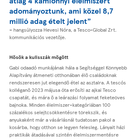
átlag 4 kamionnyi élelmiszert
adományoztunk, ami közel 8,7
millió adag ételt jelent”
– hangsúlyozza Hevesi Nóra, a Tesco-Global Zrt.
kommunikációs vezetője.
Hősök a kulisszák mögött
Gabi odaadó munkájának hála a Segítséggel Könnyebb
Alapítvány átmeneti otthonában élő családoknak
rendszeresen jut elegendő étel az asztalra. A tescós
kolléganő 2023 májusa óta erősíti az ajkai Tesco
csapatát, és mára ő a leárazási folyamat feketeöves
bajnoka. Minden élelmiszer-kategóriában 100
százalékos selejtcsökkentésre törekszik, és
anyukaként már a vásárlásnál tudatosan pakol a
kosárba, hogy otthon se legyen felesleg. Lányait házi
praktikák átadásával szintén élelmiszermentésre