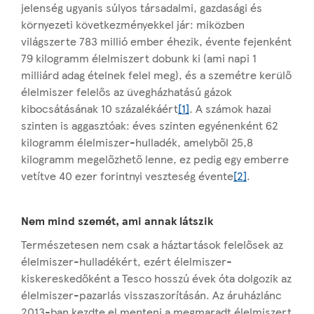
jelenség ugyanis súlyos társadalmi, gazdasági és
környezeti következményekkel jár: miközben
világszerte 783 millió ember éhezik, évente fejenként
79 kilogramm élelmiszert dobunk ki (ami napi 1
milliárd adag ételnek felel meg), és a szemétre kerülő
élelmiszer felelős az üvegházhatású gázok
kibocsátásának 10 százalékáért
[1]
. A számok hazai
szinten is aggasztóak: éves szinten egyénenként 62
kilogramm élelmiszer-hulladék, amelyből 25,8
kilogramm megelőzhető lenne, ez pedig egy emberre
vetítve 40 ezer forintnyi veszteség évente
[2]
.
Nem mind szemét, ami annak látszik
Természetesen nem csak a háztartások felelősek az
élelmiszer-hulladékért, ezért élelmiszer-
kiskereskedőként a Tesco hosszú évek óta dolgozik az
élelmiszer-pazarlás visszaszorításán. Az áruházlánc
2013-ban kezdte el menteni a megmaradt élelmiszert