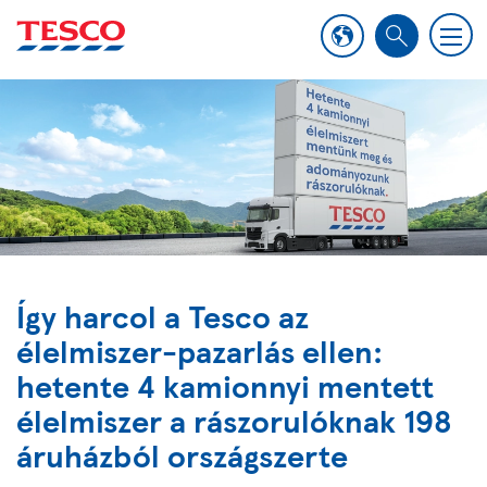
M
S
e
e
n
a
u
r
c
h
Így harcol a Tesco az
élelmiszer-pazarlás ellen:
hetente 4 kamionnyi mentett
élelmiszer a rászorulóknak 198
áruházból országszerte