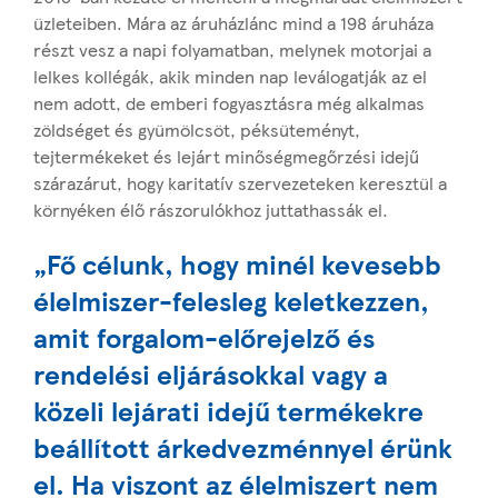
üzleteiben. Mára az áruházlánc mind a 198 áruháza
részt vesz a napi folyamatban, melynek motorjai a
lelkes kollégák, akik minden nap leválogatják az el
nem adott, de emberi fogyasztásra még alkalmas
zöldséget és gyümölcsöt, péksüteményt,
tejtermékeket és lejárt minőségmegőrzési idejű
szárazárut, hogy karitatív szervezeteken keresztül a
környéken élő rászorulókhoz juttathassák el.
„Fő célunk, hogy minél kevesebb
élelmiszer-felesleg keletkezzen,
amit forgalom-előrejelző és
rendelési eljárásokkal vagy a
közeli lejárati idejű termékekre
beállított árkedvezménnyel érünk
el. Ha viszont az élelmiszert nem