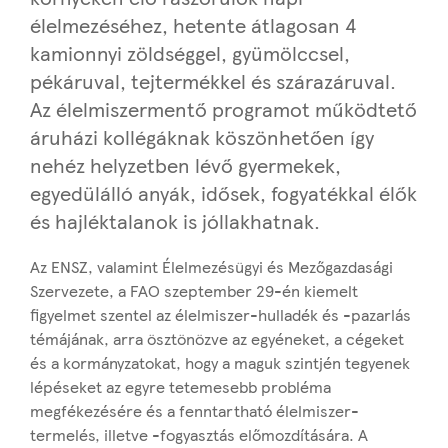
élelmezéséhez, hetente átlagosan 4
kamionnyi zöldséggel, gyümölccsel,
pékáruval, tejtermékkel és szárazáruval.
Az élelmiszermentő programot működtető
áruházi kollégáknak köszönhetően így
nehéz helyzetben lévő gyermekek,
egyedülálló anyák, idősek, fogyatékkal élők
és hajléktalanok is jóllakhatnak.
Az ENSZ, valamint Élelmezésügyi és Mezőgazdasági
Szervezete, a FAO szeptember 29-én kiemelt
figyelmet szentel az élelmiszer-hulladék és -pazarlás
témájának, arra ösztönözve az egyéneket, a cégeket
és a kormányzatokat, hogy a maguk szintjén tegyenek
lépéseket az egyre tetemesebb probléma
megfékezésére és a fenntartható élelmiszer-
termelés, illetve -fogyasztás előmozdítására. A