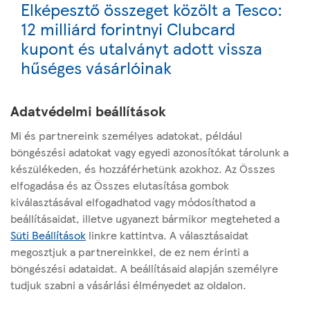
Elképesztő összeget közölt a Tesco:
12 milliárd forintnyi Clubcard
kupont és utalványt adott vissza
hűséges vásárlóinak
Adatvédelmi beállítások
Következő
„Nekünk az étel a mindenünk” –
Mi és partnereink személyes adatokat, például
üzeni a Tesco kiváló alapanyagokra
böngészési adatokat vagy egyedi azonosítókat tárolunk a
készülékeden, és hozzáférhetünk azokhoz. Az Összes
fókuszáló új kampánya
elfogadása és az Összes elutasítása gombok
kiválasztásával elfogadhatod vagy módosíthatod a
beállításaidat, illetve ugyanezt bármikor megteheted a
Süti Beállítások
linkre kattintva. A választásaidat
megosztjuk a partnereinkkel, de ez nem érinti a
böngészési adataidat. A beállításaid alapján személyre
Az oldalról
tudjuk szabni a vásárlási élményedet az oldalon.