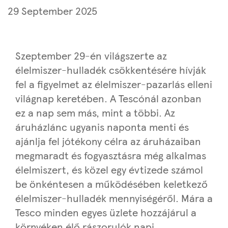
29 September 2025
Szeptember 29-én világszerte az
élelmiszer-hulladék csökkentésére hívják
fel a figyelmet az élelmiszer-pazarlás elleni
világnap keretében. A Tescónál azonban
ez a nap sem más, mint a többi. Az
áruházlánc ugyanis naponta menti és
ajánlja fel jótékony célra az áruházaiban
megmaradt és fogyasztásra még alkalmas
élelmiszert, és közel egy évtizede számol
be önkéntesen a működésében keletkező
élelmiszer-hulladék mennyiségéről. Mára a
Tesco minden egyes üzlete hozzájárul a
környéken élő rászorulók napi