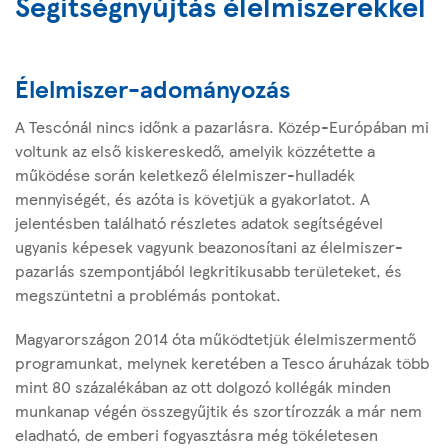
Segítségnyújtás élelmiszerekkel
Élelmiszer-adományozás
A Tescónál nincs időnk a pazarlásra. Közép-Európában mi
voltunk az első kiskereskedő, amelyik közzétette a
működése során keletkező élelmiszer-hulladék
mennyiségét, és azóta is követjük a gyakorlatot. A
jelentésben található részletes adatok segítségével
ugyanis képesek vagyunk beazonosítani az élelmiszer-
pazarlás szempontjából legkritikusabb területeket, és
megszüntetni a problémás pontokat.
Magyarországon 2014 óta működtetjük élelmiszermentő
programunkat, melynek keretében a Tesco áruházak több
mint 80 százalékában az ott dolgozó kollégák minden
munkanap végén összegyűjtik és szortírozzák a már nem
eladható, de emberi fogyasztásra még tökéletesen