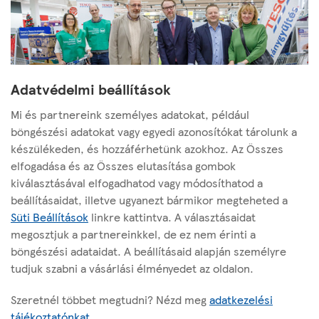
Adatvédelmi beállítások
Mi és partnereink személyes adatokat, például
böngészési adatokat vagy egyedi azonosítókat tárolunk a
készülékeden, és hozzáférhetünk azokhoz. Az Összes
elfogadása és az Összes elutasítása gombok
kiválasztásával elfogadhatod vagy módosíthatod a
beállításaidat, illetve ugyanezt bármikor megteheted a
Süti Beállítások
linkre kattintva. A választásaidat
megosztjuk a partnereinkkel, de ez nem érinti a
böngészési adataidat. A beállításaid alapján személyre
Az oldalról
tudjuk szabni a vásárlási élményedet az oldalon.
Hasznos linkek
Szeretnél többet megtudni? Nézd meg
adatkezelési
tájékoztatónkat
.