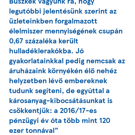
Büszkék vagyunk rá, hogy
legutóbbi jelentésünk szerint az
üzleteinkben forgalmazott
élelmiszer mennyiségének csupán
0,67 százaléka került
hulladéklerakókba. Jó
gyakorlatainkkal pedig nemcsak az
áruházaink környékén élő nehéz
helyzetben lévő embereknek
tudunk segíteni, de egyúttal a
károsanyag-kibocsátásunkat is
csökkentjük: a 2016/17-es
pénzügyi év óta több mint 120
ezer tonnával”