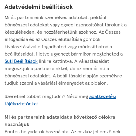
Adatvédelmi beállítások
57 millió forint országszerte a helyi
fiatalok és közösségek jövőjére:
Mi és partnereink személyes adatokat, például
elstartolt a Tesco új pályázati
böngészési adatokat vagy egyedi azonosítókat tárolunk a
készülékeden, és hozzáférhetünk azokhoz. Az Összes
programja
elfogadása és az Összes elutasítása gombok
kiválasztásával elfogadhatod vagy módosíthatod a
beállításaidat, illetve ugyanezt bármikor megteheted a
Süti Beállítások
linkre kattintva. A választásaidat
megosztjuk a partnereinkkel, de ez nem érinti a
böngészési adataidat. A beállításaid alapján személyre
Az oldalról
tudjuk szabni a vásárlási élményedet az oldalon.
Hasznos linkek
Szeretnél többet megtudni? Nézd meg
adatkezelési
tájékoztatónkat
.
Mi és partnereink adataidat a következő célokra
Modernkori Rabszolgaság Elleni Nyilatkozat
használjuk
Pontos helyadatok használata. Az eszköz jellemzőinek