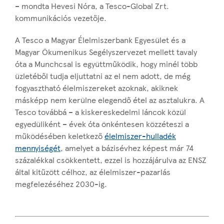
– mondta Hevesi Nóra, a Tesco-Global Zrt.
kommunikációs vezetője.
A Tesco a Magyar Élelmiszerbank Egyesület és a
Magyar Ökumenikus Segélyszervezet mellett tavaly
óta a Munchcsal is együttműködik, hogy minél több
üzletéből tudja eljuttatni az el nem adott, de még
fogyasztható élelmiszereket azoknak, akiknek
másképp nem kerülne elegendő étel az asztalukra. A
Tesco továbbá – a kiskereskedelmi láncok közül
egyedüliként – évek óta önkéntesen közzéteszi a
működésében keletkező
élelmiszer-hulladék
mennyiségét
, amelyet a bázisévhez képest már 74
százalékkal csökkentett, ezzel is hozzájárulva az ENSZ
által kitűzött célhoz, az élelmiszer-pazarlás
megfelezéséhez 2030-ig.