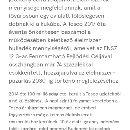
mennyisége megfelel annak, amit a
fővárosban egy év alatt fölöslegesen
dobnak ki a kukába. A Tesco 2017 óta
évente önkéntesen beszámol a
működésében keletkező élelmiszer-
hulladék mennyiségéről, amelyet az ENSZ
12.3-as Fenntartható Fejlődési Céljával
összhangban már 74 százalékkal
csökkentett, hozzájárulva az élelmiszer-
pazarlás 2030-ig történő megfelezéséhez.
2014 óta 100 millió adag étel került a Tesco üzletekből
a nélkülözőkhöz. A napi szintű folyamat keretében a
Tesco áruházaiban megmaradt, de emberi
fogyasztásra még alkalmas élelmiszerek
rászorulókhoz kerülnek. 10 év alatt így annyi adomány
talált gazdára, mint amennyi Budapest lakosainak