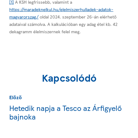
[1]
A KSH legfrissebb, valamint a
https://maradeknelkul.hu/elelmiszerhulladek-adatok-
magyarorszag/
oldal 2024. szeptember 26-án elérhető
adataival számolva. A kalkulációban egy adag étel kb. 42
dekagramm élelmiszernek felel meg.
Kapcsolódó
Előző
Hetedik napja a Tesco az Árfigyelő
bajnoka
Következő