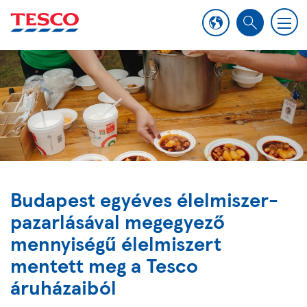
M
S
e
e
n
a
u
r
c
h
Budapest egyéves élelmiszer-
pazarlásával megegyező
mennyiségű élelmiszert
mentett meg a Tesco
áruházaiból