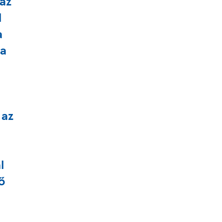
 az
l
a
 a
 az
l
ő