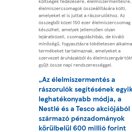
költségek fedezésére, élelmiszermentésre,
élelmiszercsomagok összeállítására költi,
amelyeket el is juttat a rászorulókhoz. Az
összegből közel 150 ezer élelmiszercsomag
készülhet, amelyek jellemzően olyan
lejáratközeli, csomagoláshibás, de kiváló
minőségű, fogyasztásra tökéletesen alkalm
termékeket tartalmaznak, amelyeket a
szervezet áruházakból és élelmiszergyártók
gyűjt össze napi rendszerességgel.
„Az élelmiszermentés a
rászorulók segítésének egyi
leghatékonyabb módja, a
Nestlé és a Tesco akciójából
származó pénzadományok
körülbelül 600 millió forint