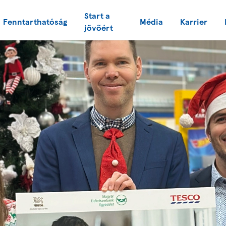
Start a
Fenntarthatóság
Média
Karrier
jövőért