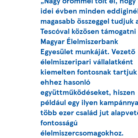
„Nagy örömmel tölt el, hogy
idei évben minden eddiginé
magasabb összeggel tudjuk 
Tescóval közösen támogatni
Magyar Élelmiszerbank
Egyesület munkáját. Vezető
élelmiszeripari vállalatként
kiemelten fontosnak tartjuk
ehhez hasonló
együttműködéseket, hiszen
például egy ilyen kampánnya
több ezer család jut alapvet
fontosságú
élelmiszercsomagokhoz.