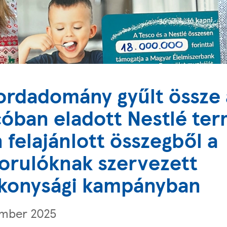
ordadomány gyűlt össze 
óban eladott Nestlé te
 felajánlott összegből a
orulóknak szervezett
ékonysági kampányban
mber 2025