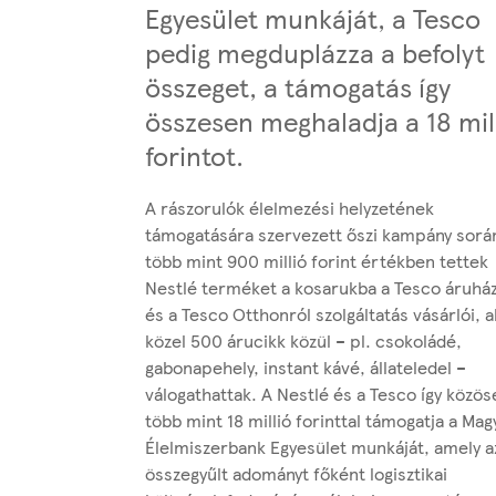
Egyesület munkáját, a Tesco
pedig megduplázza a befolyt
összeget, a támogatás így
összesen meghaladja a 18 mil
forintot.
A rászorulók élelmezési helyzetének
támogatására szervezett őszi kampány sorá
több mint 900 millió forint értékben tettek
Nestlé terméket a kosarukba a Tesco áruhá
és a Tesco Otthonról szolgáltatás vásárlói, a
közel 500 árucikk közül – pl. csokoládé,
gabonapehely, instant kávé, állateledel –
válogathattak. A Nestlé és a Tesco így közös
több mint 18 millió forinttal támogatja a Mag
Élelmiszerbank Egyesület munkáját, amely a
összegyűlt adományt főként logisztikai