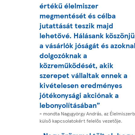
értékű élelmiszer
megmentését és célba
jutattását teszik majd
lehetővé. Hálásank köszönj
a vásárlók jóságát és azokna
dolgozóknak a
közreműködését, akik
szerepet vállaltak ennek a
kivételesen eredményes
jótékonysági akciónak a
lebonyolításában”
- mondta Nagygyörgy András, az Élelmiszer
külső kapcsolatokért felelős vezetője.