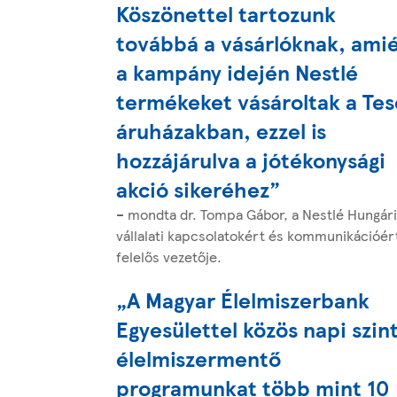
Köszönettel tartozunk
továbbá a vásárlóknak, ami
a kampány idején Nestlé
termékeket vásároltak a Te
áruházakban, ezzel is
hozzájárulva a jótékonysági
akció sikeréhez”
– mondta dr. Tompa Gábor, a Nestlé Hungár
vállalati kapcsolatokért és kommunikációér
felelős vezetője.
„A Magyar Élelmiszerbank
Egyesülettel közös napi szin
élelmiszermentő
programunkat több mint 10