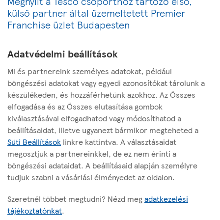
Megnyílt a Tesco csoporthoz tartozó első,
külső partner által üzemeltetett Premier
Franchise üzlet Budapesten
Adatvédelmi beállítások
Mi és partnereink személyes adatokat, például
böngészési adatokat vagy egyedi azonosítókat tárolunk a
Page
1
2
3
4
5
P
N
készülékeden, és hozzáférhetünk azokhoz. Az Összes
r
e
elfogadása és az Összes elutasítása gombok
e
x
kiválasztásával elfogadhatod vagy módosíthatod a
v
t
beállításaidat, illetve ugyanezt bármikor megteheted a
i
Süti Beállítások
linkre kattintva. A választásaidat
o
megosztjuk a partnereinkkel, de ez nem érinti a
u
böngészési adataidat. A beállításaid alapján személyre
Az oldalról
s
tudjuk szabni a vásárlási élményedet az oldalon.
Hasznos linkek
Szeretnél többet megtudni? Nézd meg
adatkezelési
tájékoztatónkat
.