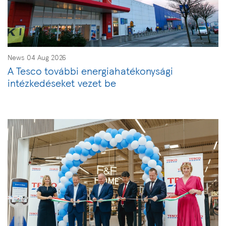
News 04 Aug 2026
A Tesco további energiahatékonysági
intézkedéseket vezet be