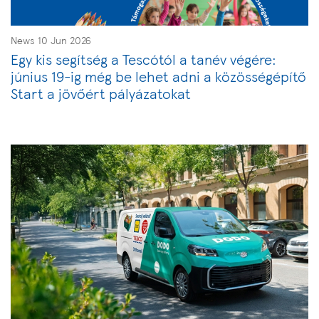
News 10 Jun 2026
Egy kis segítség a Tescótól a tanév végére:
június 19-ig még be lehet adni a közösségépítő
Start a jövőért pályázatokat