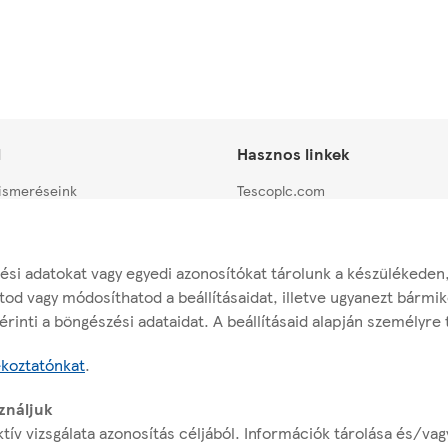
l
Hasznos linkek
lismeréseink
Tescoplc.com
zat
Tesco.hu
m
Tesco karrier
ési adatokat vagy egyedi azonosítókat tárolunk a készülékeden
Áruházkereső
tod vagy módosíthatod a beállításaidat, illetve ugyanezt bárm
rinti a böngészési adataidat. A beállításaid alapján személyre 
abszolgaság Elleni Nyilatkozat
ékoztatónkat
.
Rabszolgaság Elleni Nyilatkozat
ználjuk
tív vizsgálata azonosítás céljából. Információk tárolása és/va