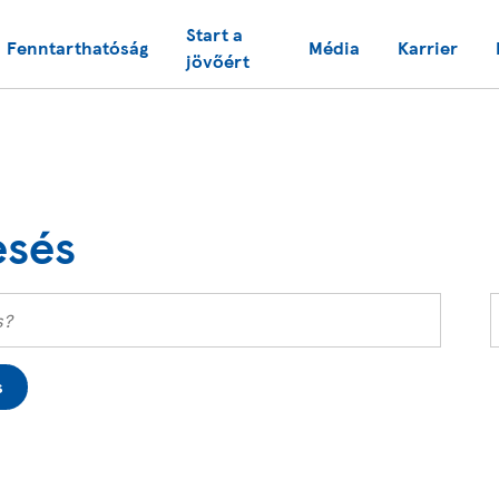
Start a
Fenntarthatóság
Média
Karrier
jövőért
esés
s