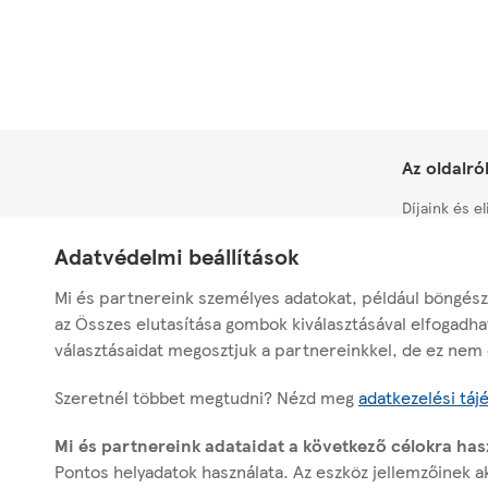
c
n
e
s
c
s
t
e
s
a
s
k
t
s
e
e
k
y
m
Az oldalró
e
3
e
y
)
n
Díjaink és e
s
t
Üzletszabály
Adatvédelmi beállítások
)
(
Adatvédele
a
Mi és partnereink személyes adatokat, például böngész
c
Elérhetőség
az Összes elutasítása gombok kiválasztásával elfogadha
c
választásaidat megosztjuk a partnereinkkel, de ez nem é
Modernkori R
e
s
Szeretnél többet megtudni? Nézd meg
adatkezelési táj
s
Modernkori 
k
Mi és partnereink adataidat a következő célokra has
e
Pontos helyadatok használata. Az eszköz jellemzőinek ak