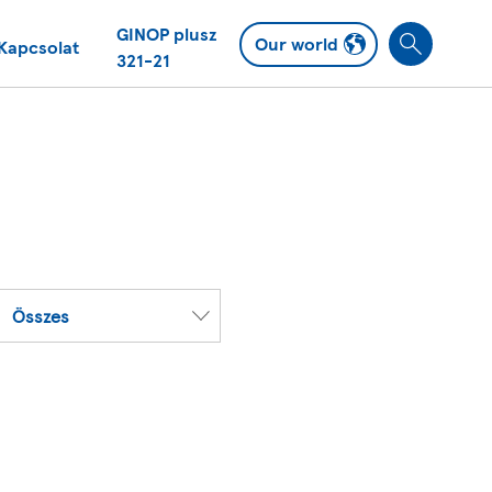
GINOP plusz
Our world
Kapcsolat
S
321-21
e
a
r
c
h
Összes