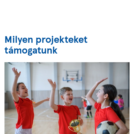
Milyen projekteket
támogatunk
Previous
Next
1
of
4