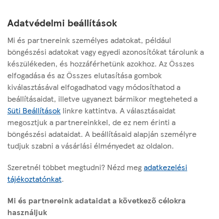
Adatvédelmi beállítások
Kapcsolat – A sajtó képviselői számára
Mi és partnereink személyes adatokat, például
Sajtókapcsolatok:
böngészési adatokat vagy egyedi azonosítókat tárolunk a
sajto@tesco.hu
készülékeden, és hozzáférhetünk azokhoz. Az Összes
elfogadása és az Összes elutasítása gombok
kiválasztásával elfogadhatod vagy módosíthatod a
beállításaidat, illetve ugyanezt bármikor megteheted a
Süti Beállítások
linkre kattintva. A választásaidat
megosztjuk a partnereinkkel, de ez nem érinti a
Az oldalról
böngészési adataidat. A beállításaid alapján személyre
tudjuk szabni a vásárlási élményedet az oldalon.
Hasznos linkek
Szeretnél többet megtudni? Nézd meg
adatkezelési
tájékoztatónkat
.
Mi és partnereink adataidat a következő célokra
Modernkori Rabszolgaság Elleni Nyilatkozat
használjuk