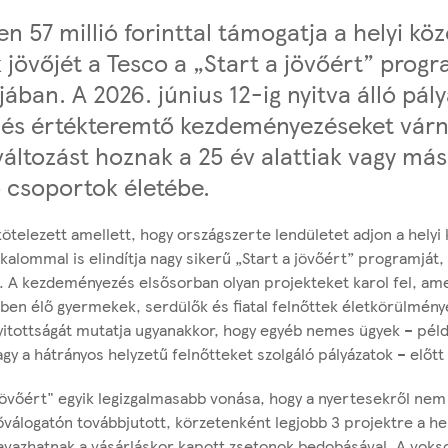
n 57 millió forinttal támogatja a helyi kö
k jövőjét a Tesco a „Start a jövőért” prog
jában. A 2026. június 12-ig nyitva álló pál
v és értékteremtő kezdeményezéseket vár
változást hoznak a 25 év alattiak vagy má
 csoportok életébe.
kötelezett amellett, hogy országszerte lendületet adjon a hely
kalommal is elindítja nagy sikerű „Start a jövőért” programját,
i. A kezdeményezés elsősorban olyan projekteket karol fel, ame
en élő gyermekek, serdülők és fiatal felnőttek életkörülményei
itottságát mutatja ugyanakkor, hogy egyéb nemes ügyek – példá
gy a hátrányos helyzetű felnőtteket szolgáló pályázatok – előtt i
 jövőért" egyik legizgalmasabb vonása, hogy a nyertesekről nem
őválogatón továbbjutott, körzetenként legjobb 3 projektre a he
avazhatnak a vásárláskor kapott zsetonok bedobásával. A voksok