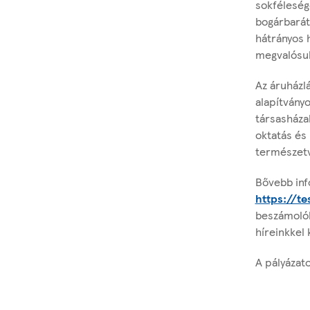
sokfélesége
bogárbarát
hátrányos 
megvalósul
Az áruházlá
alapítványo
társasháza
oktatás és
természetv
Bővebb info
https://t
beszámoló
híreinkkel 
A pályázato