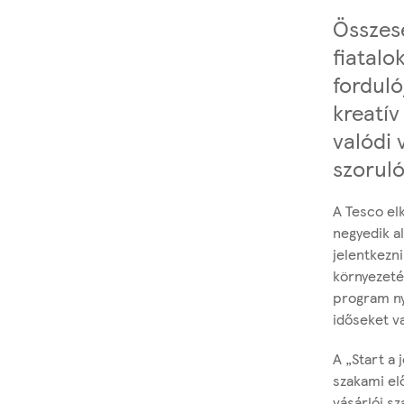
y
Összese
0
)
fiatalo
forduló
kreatí
valódi 
szoruló
A Tesco el
negyedik al
jelentkezn
környezetéb
program ny
időseket va
A „Start a
szakami el
vásárlói sz