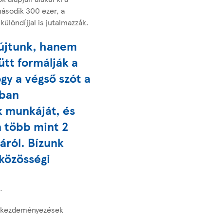
második 300 ezer, a
ülöndíjjal is jutalmazzák.
újtunk, hanem
tt formálják a
ogy a végső szót a
bban
k munkáját, és
n több mint 2
sáról. Bízunk
 közösségi
.
t kezdeményezések