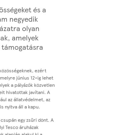
zösségeket és a
ram negyedik
yázatra olyan
nak, amelyek
s támogatásra
i közösségeknek, ezért
 melyre június 12-ig lehet
lyek a pályázók közvetlen
t hivatottak javítani. A
ul az állatvédelmet, az
s nyitva áll a kapu.
 csupán egy zsűri dönt. A
lyi Tesco áruházak
 alapján alakul ki a