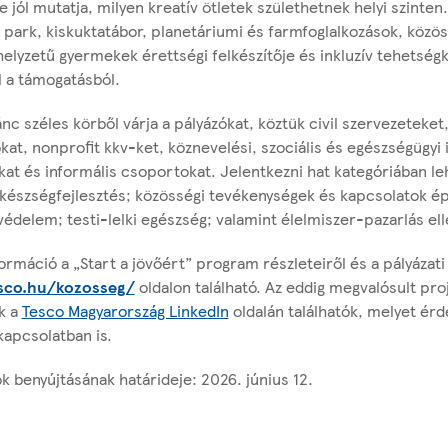
 jól mutatja, milyen kreatív ötletek születhetnek helyi szinten
 park, kiskuktatábor, planetáriumi és farmfoglalkozások, közö
helyzetű gyermekek érettségi felkészítője és inkluzív tehetség
 a támogatásból.
nc széles körből várja a pályázókat, köztük civil szervezeteket
kat, nonprofit kkv-ket, köznevelési, szociális és egészségügyi
kat és informális csoportokat. Jelentkezni hat kategóriában le
 készségfejlesztés; közösségi tevékenységek és kapcsolatok ép
édelem; testi-lelki egészség; valamint élelmiszer-pazarlás el
rmáció a „Start a jövőért” program részleteiről és a pályázati 
esco.hu/kozosseg/
oldalon található. Az eddig megvalósult pro
k a
Tesco Magyarország LinkedIn
oldalán találhatók, melyet ér
kapcsolatban is.
k benyújtásának határideje: 2026. június 12.