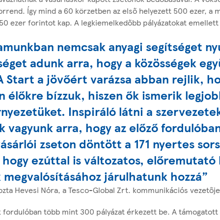
orrend. Így mind a 60 körzetben az első helyezett 500 ezer, a 
0 ezer forintot kap. A legkiemelkedőbb pályázatokat emellett k
amunkban nemcsak anyagi segítséget ny
séget adunk arra, hogy a közösségek együ
A Start a jövőért varázsa abban rejlik, h
 élőkre bízzuk, hiszen ők ismerik legjo
nyezetüket. Inspiráló látni a szervezete
k vagyunk arra, hogy az előző fordulóba
vásárlói zseton döntött a 171 nyertes sor
hogy ezúttal is változatos, előremutató
k megvalósításához járulhatunk hozzá”
ozta Hevesi Nóra, a Tesco-Global Zrt. kommunikációs vezetője
 fordulóban több mint 300 pályázat érkezett be. A támogatot