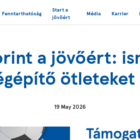
Start a
Fenntarthatóság
Média
Karrier
jövőért
orint a jövőért: i
gépítő ötleteket
19 May 2026