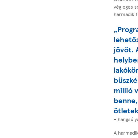
végleges s
harmadik 15
„Progr
lehető
jövőt. 
helyben
lakókör
büszké
millió 
benne, 
ötlete
– hangsúly
A harmadik