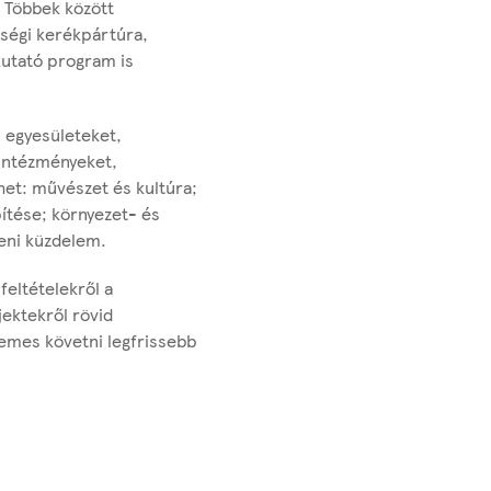
. Többek között
sségi kerékpártúra,
kutató program is
, egyesületeket,
 intézményeket,
het: művészet és kultúra;
ítése; környezet- és
leni küzdelem.
feltételekről a
jektekről rövid
demes követni legfrissebb