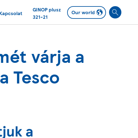
GINOP plusz
Our world
Kapcsolat
S
321-21
e
a
r
c
smét várja a
h
 a Tesco