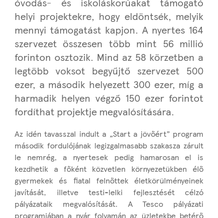
óvodás- és iskoláskorúakat támogató
helyi projektekre, hogy eldöntsék, melyik
mennyi támogatást kapjon. A nyertes 164
szervezet összesen több mint 56 millió
forinton osztozik. Mind az 58 körzetben a
legtöbb voksot begyűjtő szervezet 500
ezer, a második helyezett 300 ezer, míg a
harmadik helyen végző 150 ezer forintot
fordíthat projektje megvalósítására.
Az idén tavasszal indult a „Start a jövőért” program
második fordulójának legizgalmasabb szakasza zárult
le nemrég, a nyertesek pedig hamarosan el is
kezdhetik a főként közvetlen környezetükben élő
gyermekek és fiatal felnőttek életkörülményeinek
javítását, illetve testi-lelki fejlesztését célzó
pályázataik megvalósítását. A Tesco pályázati
programjában a nyár folyamán az üzletekbe betérő