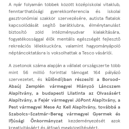
A nyár folyamán többek között középiskolai vitaklub,
fenntarthatósági gyerekkonferencia és iskolai
gasztronómiai szakkör szervezésére, autista fiatalok
kapcsolódását segítő barátklubra, élménytanulást
biztosító zöld intézményudvar kialakítására,
fogyatékossággal élők mentális egészségét fejlesztő
rekreációs lélekkuckóra, valamint hagyományápoló
néptáncoktatásra is voksolhattak a Tesco vásárlói.
A zsetonok száma alapján a vállalat országszerte több
mint 56 millió forinttal támogat 164 pályázó
szervezetet, és
különdíjban részesíti a Borsod-
Abaúj Zemplén vármegyei Hiányzó Láncszem
Alapítvány, a budapesti Lilatinta az Olvasásért
Alapítvány, a Fejér vármegyei JóPont Alapítvány, a
Pest vármegyei Mese Az Kell Alapítvány, továbbá a
Szabolcs-Szatmár-Bereg vármegyei Gyermek és
Ifjúsági Önkormányzat
kezdeményezését azok
kreativitásáért és átfogó megközelítéséért.