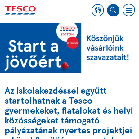
M
S
e
e
n
a
u
r
c
h
Az iskolakezdéssel együtt
startolhatnak a Tesco
gyermekeket, fiatalokat és helyi
közösségeket támogató
pályázatának nyertes projektjei