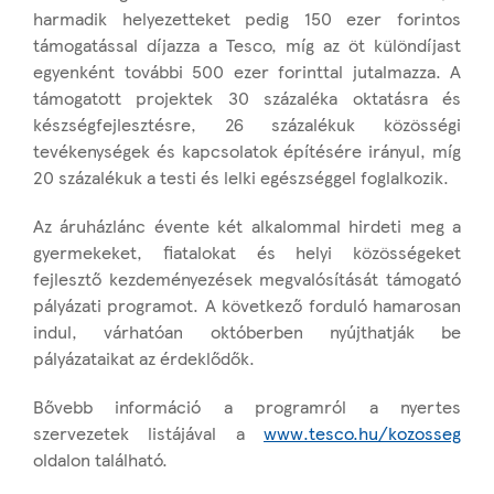
harmadik helyezetteket pedig 150 ezer forintos
támogatással díjazza a Tesco, míg az öt különdíjast
egyenként további 500 ezer forinttal jutalmazza. A
támogatott projektek 30 százaléka oktatásra és
készségfejlesztésre, 26 százalékuk közösségi
tevékenységek és kapcsolatok építésére irányul, míg
20 százalékuk a testi és lelki egészséggel foglalkozik.
Az áruházlánc évente két alkalommal hirdeti meg a
gyermekeket, fiatalokat és helyi közösségeket
fejlesztő kezdeményezések megvalósítását támogató
pályázati programot. A következő forduló hamarosan
indul, várhatóan októberben nyújthatják be
pályázataikat az érdeklődők.
Bővebb információ a programról a nyertes
szervezetek listájával a
www.tesco.hu/kozosseg
oldalon található.