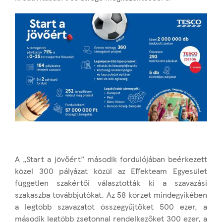
A „Start a jövőért” második fordulójában beérkezett
közel 300 pályázat közül az Effekteam Egyesület
független szakértői választották ki a szavazási
szakaszba továbbjutókat. Az 58 körzet mindegyikében
a legtöbb szavazatot összegyűjtőket 500 ezer, a
második legtöbb zsetonnal rendelkezőket 300 ezer, a