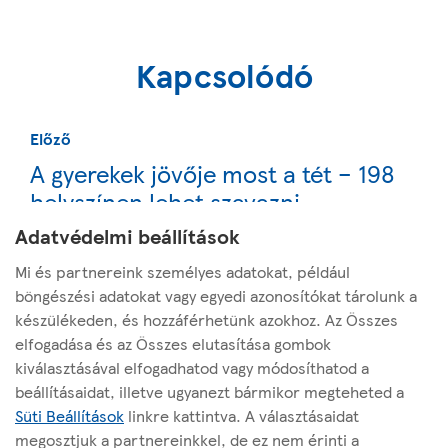
Kapcsolódó
Előző
A gyerekek jövője most a tét – 198
helyszínen lehet szavazni
Adatvédelmi beállítások
Következő
Mi és partnereink személyes adatokat, például
Visszautasíthatatlan ajánlatott tett
böngészési adatokat vagy egyedi azonosítókat tárolunk a
készülékeden, és hozzáférhetünk azokhoz. Az Összes
a Tesco a nyugdíjasoknak
elfogadása és az Összes elutasítása gombok
kiválasztásával elfogadhatod vagy módosíthatod a
beállításaidat, illetve ugyanezt bármikor megteheted a
Süti Beállítások
linkre kattintva. A választásaidat
megosztjuk a partnereinkkel, de ez nem érinti a