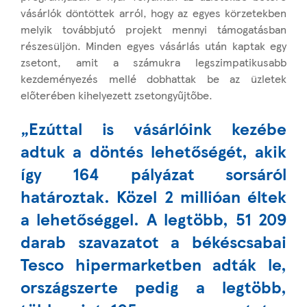
vásárlók döntöttek arról, hogy az egyes körzetekben
melyik továbbjutó projekt mennyi támogatásban
részesüljön. Minden egyes vásárlás után kaptak egy
zsetont, amit a számukra legszimpatikusabb
kezdeményezés mellé dobhattak be az üzletek
előterében kihelyezett zsetongyűjtőbe.
„Ezúttal is vásárlóink kezébe
adtuk a döntés lehetőségét, akik
így 164 pályázat sorsáról
határoztak. Közel 2 millióan éltek
a lehetőséggel. A
legtöbb, 51 209
darab szavazatot
a
békéscsabai
Tesco hipermarketben
adták le,
országszerte pedig
a legtöbb,