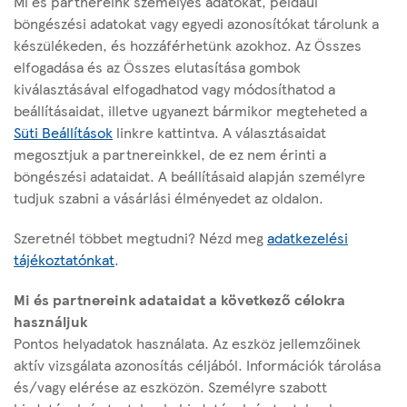
rászorulóknak: tescósok főznek
Mi és partnereink személyes adatokat, például
országszerte az Élelmiszerbank és a
böngészési adatokat vagy egyedi azonosítókat tárolunk a
készülékeden, és hozzáférhetünk azokhoz. Az Összes
vállalat partnerségét ünnepelve
elfogadása és az Összes elutasítása gombok
kiválasztásával elfogadhatod vagy módosíthatod a
beállításaidat, illetve ugyanezt bármikor megteheted a
Süti Beállítások
linkre kattintva. A választásaidat
megosztjuk a partnereinkkel, de ez nem érinti a
böngészési adataidat. A beállításaid alapján személyre
Az oldalról
tudjuk szabni a vásárlási élményedet az oldalon.
Hasznos linkek
Szeretnél többet megtudni? Nézd meg
adatkezelési
tájékoztatónkat
.
Mi és partnereink adataidat a következő célokra
Modernkori Rabszolgaság Elleni Nyilatkozat
használjuk
Pontos helyadatok használata. Az eszköz jellemzőinek
aktív vizsgálata azonosítás céljából. Információk tárolása
Kövess minket:
és/vagy elérése az eszközön. Személyre szabott
i