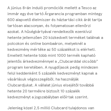
A június 8-án induló promóciók mellett a Tesco az
immár egy éve tartó Árgarancia programban mintegy
600 alapvető élelmiszer és háztartási cikk árát tartja
tartósan alacsonyan, és folyamatosan ellenőrzi
azokat. A hűségkártyával rendelkezők ezenkívül
hetente jellemzően 20 közkedvelt terméket találnak a
polcokon és online bombaáron, melyeknél a
kedvezmény mértéke az 50 százalékot is elérheti.
Emellett hetente több mint 1000 termék kapható
jelentős árkedvezménnyel a „Clubcarddal olcsóbb”
program keretében. A nyugdíjasok pedig mindezen
felül keddenként 5 százalék kedvezményt kapnak a
vásárlásuk végösszegéből, ha használják
Clubcardjukat. A vállalat június elsejétől továbbá
hetente 20 termékre biztosít 10 százalék
kedvezményt a jogszabályban előírtak szerint.
Jelenleg közel 2,5 millió Clubcard tulajdonos van