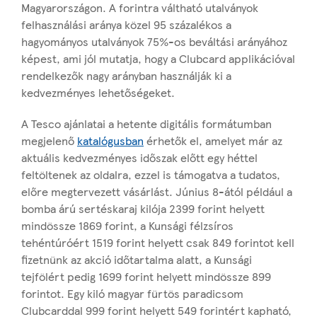
Magyarországon. A forintra váltható utalványok
felhasználási aránya közel 95 százalékos a
hagyományos utalványok 75%-os beváltási arányához
képest, ami jól mutatja, hogy a Clubcard applikációval
rendelkezők nagy arányban használják ki a
kedvezményes lehetőségeket.
A Tesco ajánlatai a hetente digitális formátumban
megjelenő
katalógusban
érhetők el, amelyet már az
aktuális kedvezményes időszak előtt egy héttel
feltöltenek az oldalra, ezzel is támogatva a tudatos,
előre megtervezett vásárlást. Június 8-ától például a
bomba árú sertéskaraj kilója 2399 forint helyett
mindössze 1869 forint, a Kunsági félzsíros
tehéntúróért 1519 forint helyett csak 849 forintot kell
fizetnünk az akció időtartalma alatt, a Kunsági
tejfölért pedig 1699 forint helyett mindössze 899
forintot. Egy kiló magyar fürtös paradicsom
Clubcarddal 999 forint helyett 549 forintért kapható,