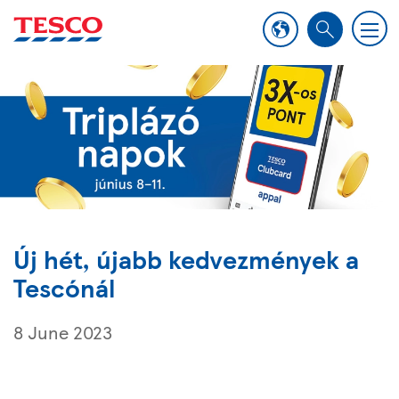
M
S
e
e
n
a
u
r
c
h
Új hét, újabb kedvezmények a
Tescónál
8 June 2023