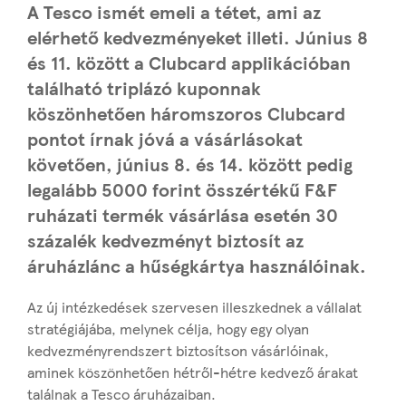
A Tesco ismét emeli a tétet, ami az
elérhető kedvezményeket illeti. Június 8
és 11. között a Clubcard applikációban
található triplázó kuponnak
köszönhetően háromszoros Clubcard
pontot írnak jóvá a vásárlásokat
követően, június 8. és 14. között pedig
legalább 5000 forint összértékű F&F
ruházati termék vásárlása esetén 30
százalék kedvezményt biztosít az
áruházlánc a hűségkártya használóinak.
Az új intézkedések szervesen illeszkednek a vállalat
stratégiájába, melynek célja, hogy egy olyan
kedvezményrendszert biztosítson vásárlóinak,
aminek köszönhetően hétről-hétre kedvező árakat
találnak a Tesco áruházaiban.