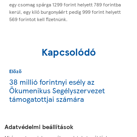
egy csomag spárga 1299 forint helyett 789 forintba
kerül, egy kiló burgonyáért pedig 999 forint helyett
569 forintot kell fizetnünk.
Kapcsolódó
Előző
38 millió forintnyi esély az
Ökumenikus Segélyszervezet
támogatottjai számára
Következő
Adatvédelmi beállítások
10 év, 10 ezer adag étel a